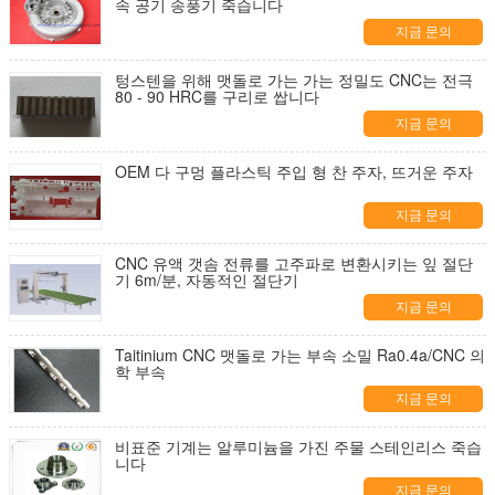
속 공기 송풍기 죽습니다
지금 문의
텅스텐을 위해 맷돌로 가는 가는 정밀도 CNC는 전극
80 - 90 HRC를 구리로 쌉니다
지금 문의
OEM 다 구멍 플라스틱 주입 형 찬 주자, 뜨거운 주자
지금 문의
CNC 유액 갯솜 전류를 고주파로 변환시키는 잎 절단
기 6m/분, 자동적인 절단기
지금 문의
Taitinium CNC 맷돌로 가는 부속 소밀 Ra0.4a/CNC 의
학 부속
지금 문의
비표준 기계는 알루미늄을 가진 주물 스테인리스 죽습
니다
지금 문의