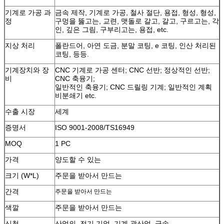
기계로 가공 과
금속 제작, 기계로 가공, 철사 절단, 용접, 형성, 형성,
정
구멍을 뚫고는, 교련, 맷돌로 갈고, 갈고, 구르고는, 각
인, 깊은 그림, 구부리고는, 용접, etc.
지상 처리
폴란드어, 아연 도금, 분말 코팅, e 코팅, 인산 처리된
코팅, 등등.
기계장치와 장
CNC 기계로 가공 센터; CNC 선반; 정상적인 선반;
비
CNC 축융기;
일반적인 축융기; CNC 드릴링 기계; 일반적인 계획
비분쇄기 etc.
수출 시장
세계
증명서
ISO 9001-2008/TS16949
MOQ
1 PC
가격
양도할 수 있는
크기 (W*L)
주문을 받아서 만드는
간격
주문을 받아서 만드는
색깔
주문을 받아서 만드는
신청
산업의, 전기 기업, 기계 광산업, 금속