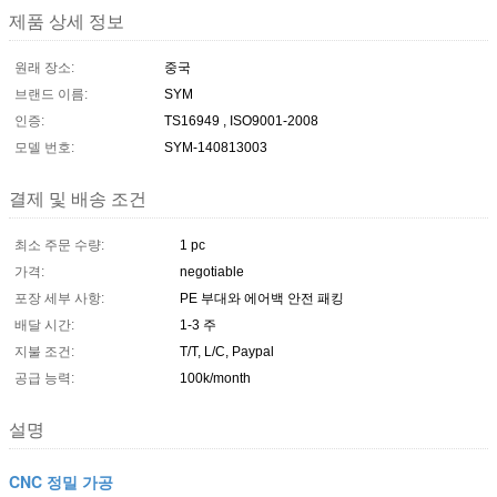
제품 상세 정보
원래 장소:
중국
브랜드 이름:
SYM
인증:
TS16949 , ISO9001-2008
모델 번호:
SYM-140813003
결제 및 배송 조건
최소 주문 수량:
1 pc
가격:
negotiable
포장 세부 사항:
PE 부대와 에어백 안전 패킹
배달 시간:
1-3 주
지불 조건:
T/T, L/C, Paypal
공급 능력:
100k/month
설명
CNC 정밀 가공