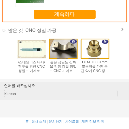
계속하다
CNC 정밀 가공
더 많은 것
 CNC 기
/스테인리스 나사/
높은 정밀도 산화
OEM 0.0001mm
의료 기기
공 센터,
갱구를 위한 CNC
물 검정 강철 정밀
포용력을 가진 금
리스는 부
밀도 기계
정밀도 기계로 가
도 CNC 기계로 가
관 악기 CNC 정밀
정밀도 기
 서비스
공 부속을 위조하
공 서비스
도 기계로 가공 부
공 부속을
는 던지는 것은/도
속
니
망합니다
언어를 바꾸십시오
Korean
홈
|
회사 소개
|
문의하기
|
사이트맵
|
개인 정보 정책