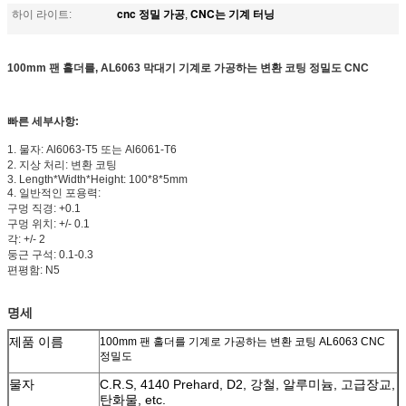
cnc 정밀 가공
CNC는 기계 터닝
하이 라이트:
,
100mm 팬 홀더를, AL6063 막대기 기계로 가공하는 변환 코팅 정밀도 CNC
빠른 세부사항:
1. 물자: Al6063-T5 또는 Al6061-T6
2. 지상 처리: 변환 코팅
3. Length*Width*Height: 100*8*5mm
4. 일반적인 포용력:
구멍 직경: +0.1
구멍 위치: +/- 0.1
각: +/- 2
둥근 구석: 0.1-0.3
편평함: N5
명세
제품 이름
100mm 팬 홀더를 기계로 가공하는 변환 코팅 AL6063 CNC
정밀도
물자
C.R.S, 4140 Prehard, D2, 강철, 알루미늄, 고급장교,
탄화물, etc.