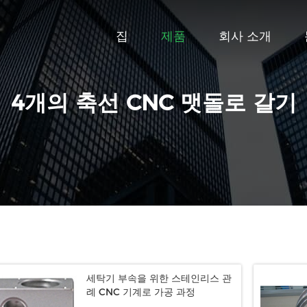
집
제품
회사 소개
4개의 축선 CNC 맷돌로 갈기
세탁기 부속을 위한 스테인리스 관
례 CNC 기계로 가공 과정