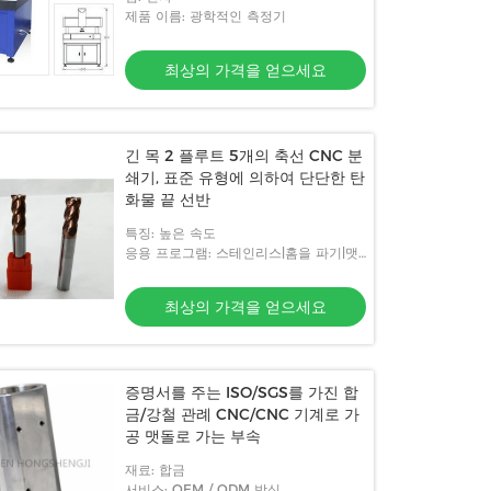
제품 이름: 광학적인 측정기
최상의 가격을 얻으세요
긴 목 2 플루트 5개의 축선 CNC 분
쇄기, 표준 유형에 의하여 단단한 탄
화물 끝 선반
특징: 높은 속도
응용 프로그램: 스테인리스|홈을 파기|맷
돌로 갈기
최상의 가격을 얻으세요
증명서를 주는 ISO/SGS를 가진 합
금/강철 관례 CNC/CNC 기계로 가
공 맷돌로 가는 부속
재료: 합금
서비스: OEM / ODM 방식