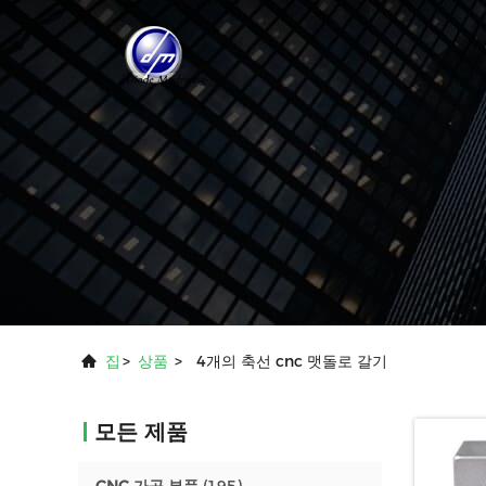
집
>
상품
>
4개의 축선 cnc 맷돌로 갈기
모든 제품