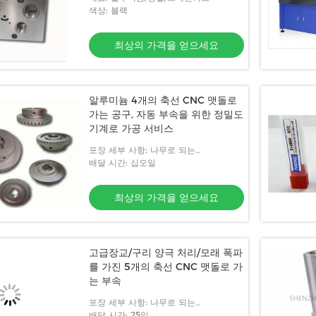
색상: 블랙
최상의 가격을 얻으세요
알루미늄 4개의 축선 CNC 맷돌로
가는 공구, 자동 부속을 위한 정밀도
기계로 가공 서비스
포장 세부 사항: 나무로 되는
box&plastic 필름
배달 시간: 십오일
최상의 가격을 얻으세요
고급장교/구리 양극 처리/모래 폭파
를 가진 5개의 축선 CNC 맷돌로 가
는 부속
포장 세부 사항: 나무로 되는
box&plastic 필름
배달 시간: 25일