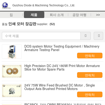
Guizhou Diode & Machining Technology Co., Ltd.
집
제품
회사 소개
공장 여행
>>
인쇄 모터 장갑판
품질
supplier.
(52)
DOS system Motor Testing Equipment / Machinery
Armature Testing Panel
연락처
High Precision DC 24V 180W Print Motor Armature
Slice for Motor Spare Parts
연락처
24V 75W Wire Feed Brushed DC Motor , Single
Output Axis Brushed Printed Motors
연락처
PICANOL 감마 OMNI BE305301 가장자리 모터 절단