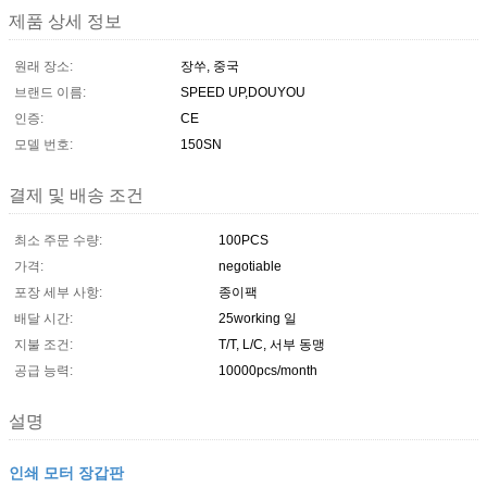
제품 상세 정보
원래 장소:
장쑤, 중국
브랜드 이름:
SPEED UP,DOUYOU
인증:
CE
모델 번호:
150SN
결제 및 배송 조건
최소 주문 수량:
100PCS
가격:
negotiable
포장 세부 사항:
종이팩
배달 시간:
25working 일
지불 조건:
T/T, L/C, 서부 동맹
공급 능력:
10000pcs/month
설명
인쇄 모터 장갑판