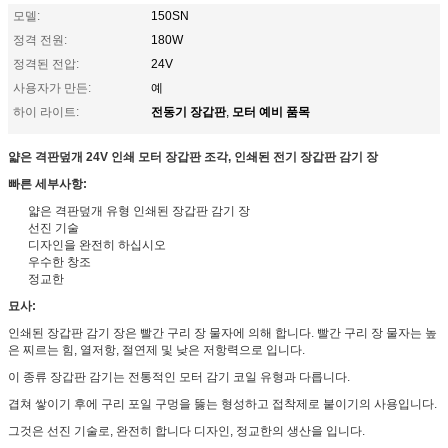
모델:
150SN
정격 전원:
180W
정격된 전압:
24V
사용자가 만든:
예
전동기 장갑판
모터 예비 품목
하이 라이트:
,
얇은 격판덮개 24V 인쇄 모터 장갑판 조각, 인쇄된 전기 장갑판 감기 장
빠른 세부사항:
얇은 격판덮개 유형 인쇄된 장갑판 감기 장
선진 기술
디자인을 완전히 하십시오
우수한 창조
정교한
묘사:
인쇄된 장갑판 감기 장은 빨간 구리 장 물자에 의해 합니다. 빨간 구리 장 물자는 높
은 찌르는 힘, 열저항, 절연제 및 낮은 저항력으로 입니다.
이 종류 장갑판 감기는 전통적인 모터 감기 코일 유형과 다릅니다.
겹쳐 쌓이기 후에 구리 포일 구멍을 뚫는 형성하고 접착제로 붙이기의 사용입니다.
그것은 선진 기술로, 완전히 합니다 디자인, 정교한의 생산을 입니다.