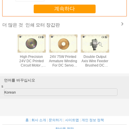
계속하다
인쇄 모터 장갑판
더 많은 것
OL 감마
High Precision
24V 75W Printed
Double Output
DOS sy
E305301
24V DC Printed
Armature Winding
Axis Wire Feeder
Motor Te
 모터 절
Circuit Motor ,
For DC Servo
Brushed DC
Equipme
 모터
Brushed Armature
Gear Print Motor ,
Motor / DC Servo
Machi
1126
Winding Print
Motor Silicon
Gear Print Motor
Armature 
2719
Motors 300W
Copper Sheet
100RPM
Pan
언어를 바꾸십시오
5301
s
Korean
홈
|
회사 소개
|
문의하기
|
사이트맵
|
개인 정보 정책
탁상용 전망