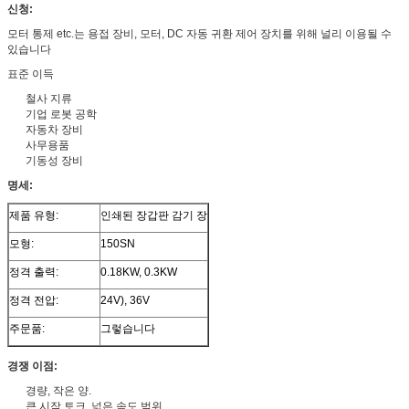
신청:
모터 통제 etc.는 용접 장비, 모터, DC 자동 귀환 제어 장치를 위해 널리 이용될 수
있습니다
표준 이득
철사 지류
기업 로봇 공학
자동차 장비
사무용품
기동성 장비
명세:
제품 유형:
인쇄된 장갑판 감기 장
모형:
150SN
정격 출력:
0.18KW, 0.3KW
정격 전압:
24V), 36V
주문품:
그렇습니다
경쟁 이점:
경량, 작은 양.
큰 시작 토크, 넓은 속도 범위.