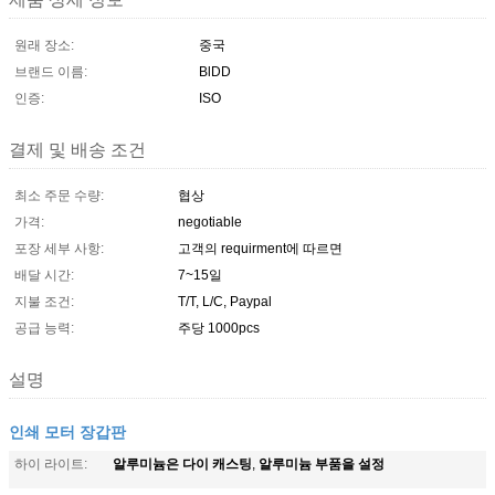
원래 장소:
중국
브랜드 이름:
BlDD
인증:
ISO
결제 및 배송 조건
최소 주문 수량:
협상
가격:
negotiable
포장 세부 사항:
고객의 requirment에 따르면
배달 시간:
7~15일
지불 조건:
T/T, L/C, Paypal
공급 능력:
주당 1000pcs
설명
인쇄 모터 장갑판
알루미늄은 다이 캐스팅
알루미늄 부품을 설정
하이 라이트:
,