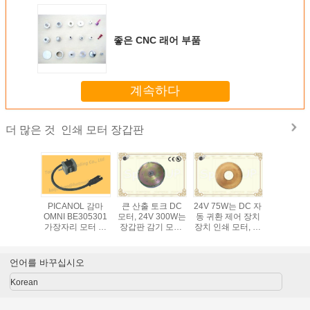
좋은 CNC 래어 부품
계속하다
인쇄 모터 장갑판
더 많은 것
W 철사 급
PICANOL 감마
큰 산출 토크 DC
24V 75W는 DC 자
DOS 시
하여 솔질
OMNI BE305301
모터, 24V 300W는
동 귀환 제어 장치
테스트 장비
모터는, 단
가장자리 모터 절
장갑판 감기 모터,
장치 인쇄 모터, 모
전기자 테
 축선 인
단기 모터
인쇄된 회로 모터
터 실리콘 구리 장
널
터를 솔질
B161126
를 인쇄했습니다
을 위한 장갑판 감
니다
BE302719
기를 인쇄했습니다
언어를 바꾸십시오
BE305301
Korean