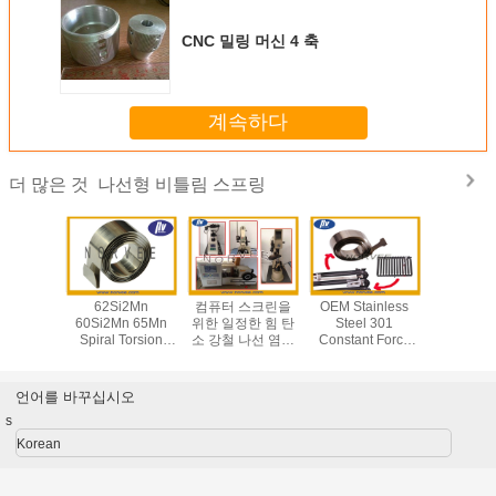
CNC 밀링 머신 4 축
계속하다
나선형 비틀림 스프링
더 많은 것
e Force
62Si2Mn
컴퓨터 스크린을
OEM Stainless
OEM Var
 Power
60Si2Mn 65Mn
위한 일정한 힘 탄
Steel 301
Force Flat
 for
Spiral Torsion
소 강철 나선 염력
Constant Force
Torsion Sp
 Machine
Spring for
봄
Compression
Cigarette
9001
electronic devices
Spring for
Push
Dispenser
언어를 바꾸십시오
s
Korean