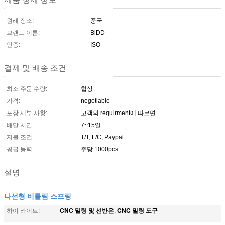
원래 장소:
중국
브랜드 이름:
BlDD
인증:
ISO
결제 및 배송 조건
최소 주문 수량:
협상
가격:
negotiable
포장 세부 사항:
고객의 requirment에 따르면
배달 시간:
7~15일
지불 조건:
T/T, L/C, Paypal
공급 능력:
주당 1000pcs
설명
나선형 비틀림 스프링
CNC 밀링 및 선반은
CNC 밀링 도구
하이 라이트:
,