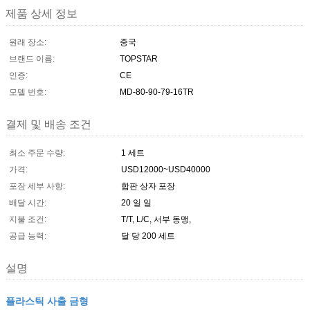
제품 상세 정보
원래 장소:
중국
브랜드 이름:
TOPSTAR
인증:
CE
모델 번호:
MD-80-90-79-16TR
결제 및 배송 조건
최소 주문 수량:
1 세트
가격:
USD12000~USD40000
포장 세부 사항:
합판 상자 포장
배달 시간:
20 일 일
지불 조건:
T/T, L/C, 서부 동맹,
공급 능력:
달 당 200 세트
설명
플라스틱 사출 금형