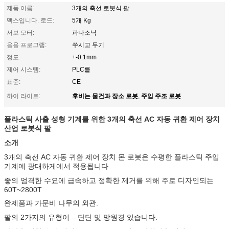
제품 이름:
3개의 축선 로봇식 팔
맥스입니다. 로드:
5개 Kg
서보 모터:
파나소닉
응용 프로그램:
쑤시고 두기
정도:
+-0.1mm
제어 시스템:
PLC를
표준:
CE
후비는 물건과 장소 로봇
주입 주조 로봇
하이 라이트:
,
플라스틱 사출 성형 기계를 위한 3개의 축선 AC 자동 귀환 제어 장치
산업 로봇식 팔
소개
3개의 축선 AC 자동 귀환 제어 장치 몬 로봇은 수평한 플라스틱 주입
기계에 광대하게에서 적용됩니다
좋의 엄격한 수요에 급속하고 정확한 제거를 위해 주로 디자인되는
60T~2800T
완제품과 가문비 나무의 외관.
팔의 2가지의 유형이 – 단단 및 망원경 있습니다.