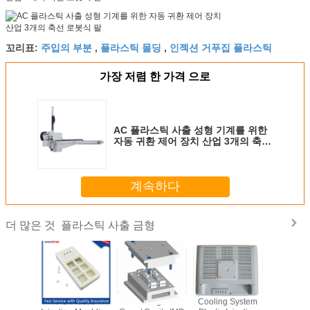
1300년
2000
MDW-110S
1150년
1000년
1500년
1350년
1550년
주입의 부분
플라스틱 몰딩
인젝션 거푸집 플라스틱
꼬리표:
,
,
MDW-170
1700년
----
1500년
2500
가장 저렴 한 가격 으로
2000년
3000
MDW-170S
1750년
1300년
2050년
AC 플라스틱 사출 성형 기계를 위한
자동 귀환 제어 장치 산업 3개의 축선
로봇식 팔
계속하다
플라스틱 사출 금형
더 많은 것
ized In
PC Plastic
Interchangeable
Cooling System
Mirror Pol