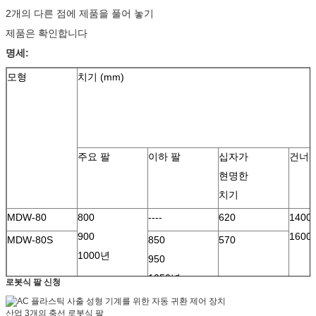
2개의 다른 점에 제품을 풀어 놓기
제품은 확인합니다
명세:
모형
치기 (mm)
주요 팔
이하 팔
십자가
건너
현명한
치기
MDW-80
800
----
620
1400
900
1600
MDW-80S
850
570
1000년
950
1050년
로봇식 팔 신청
MDW-110
1100년
----
1160년
1800