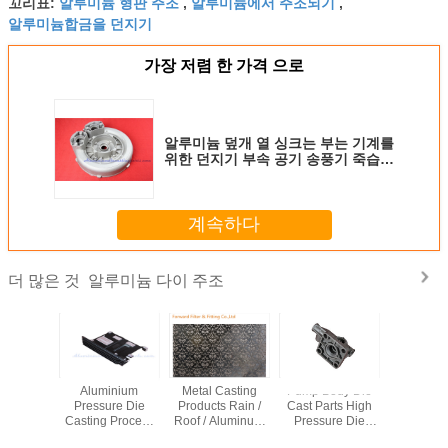
알루미늄 형판 주조
알루미늄에서 주조되기
꼬리표:
,
,
알루미늄합금을 던지기
가장 저렴 한 가격 으로
알루미늄 덮개 열 싱크는 부는 기계를
위한 던지기 부속 공기 송풍기 죽습니
다
계속하다
알루미늄 다이 주조
더 많은 것
mized
Aluminium
Metal Casting
Pump Body Die
Precis
shing
Pressure Die
Products Rain /
Cast Parts High
Machi
um Die
Casting Process
Roof / Aluminum
Pressure Die
Aluminu
Parts for
Black Anodized
Gutter Guard /
Casting With
Casti