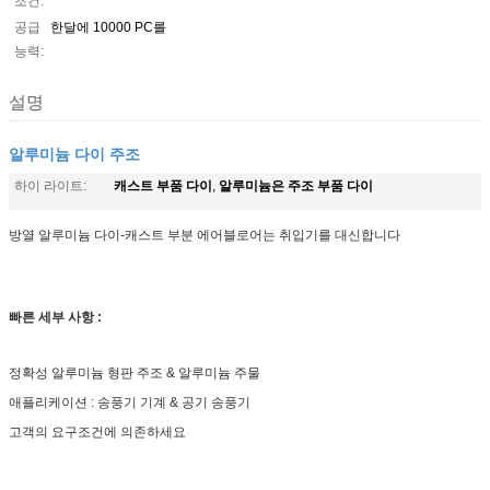
조건:
공급
한달에 10000 PC를
능력:
설명
알루미늄 다이 주조
캐스트 부품 다이
알루미늄은 주조 부품 다이
하이 라이트:
,
방열 알루미늄 다이-캐스트 부분 에어블로어는 취입기를 대신합니다
빠른 세부 사항 :
정확성 알루미늄 형판 주조 & 알루미늄 주물
애플리케이션 : 송풍기 기계 & 공기 송풍기
고객의 요구조건에 의존하세요