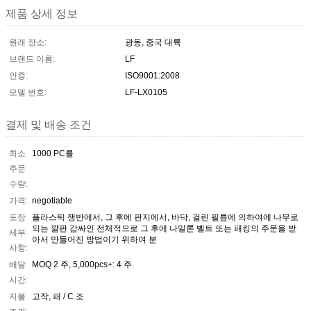
제품 상세 정보
원래 장소:
광동, 중국 대륙
브랜드 이름:
LF
인증:
ISO9001:2008
모델 번호:
LF-LX0105
결제 및 배송 조건
최소
1000 PC를
주문
수량:
가격:
negotiable
포장
플라스틱 쟁반에서, 그 후에 판지에서, 바닥, 걸린 필름에 의하여에 나무로
되는 깔판 감싸인 전체적으로 그 후에 나일론 벨트 또는 패킹의 주문을 받
세부
아서 만들어진 방법이기 위하여 분
사항:
배달
MOQ 2 주, 5,000pcs+: 4 주.
시간:
지불
고작, 패 / C 조