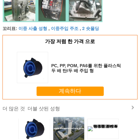
이중 사출 성형
이중주입 주조
2 숏몰딩
꼬리표:
,
,
가장 저렴 한 가격 으로
PC, PP, POM, PA6를 위한 플라스틱
두 배 탄/두 배 주입 형
계속하다
더블 샷된 성형
더 많은 것