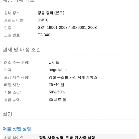
원래 장소:
광동 중국 (본토)
브랜드 이름:
DWTC
인증:
GB/T 19001-2008 / ISO 9001: 2008
모델 번호:
FG-340
결제 및 배송 조건
최소 주문 수량:
1 세트
가격:
negotiable
포장 세부 사항:
강철 구조를 가진 목제 케이스
배달 시간:
25~40 일
지불 조건:
50%/50%
공급 능력:
35 세트 달
설명
더블 샷된 성형
정밀 사출 성형
두 배 탄 사출 성형
하이 라이트:
,