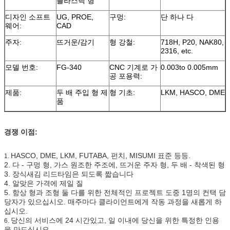
플라스틱 형
디자인 소프트
UG, PROE,
구멍:
단 하나 다
웨어:
CAD
주자:
뜨거운/감기
형 강철:
718H, P20, NAK80,
2316, etc.
모델 번호:
FG-340
CNC 기계로 가
0.003to 0.005mm
공 포용력:
제품:
두 배 주입 형 제
형 기초:
LKM, HASCO, DME
품
경쟁 이점:
HASCO, DME, LKM, FUTABA, 펀치, MISUMI 표준 등등.
1.
2. 다 - 구멍 형, 가스 원조한 주조에, 뜨거운 주자 형, 두 배 - 착색된 형
3. 장식새김 리드타임은 되도록 짧습니다
4. 알맞은 가격에 제일 질
5. 항상 형과 조형 둘 다를 위한 전체적인 프로젝트 도중 1명의 컨택 담
당자가 있으십시오. 매주마다 클라이언트에게 작동 과정을 새롭게 하
십시오.
당신의 서비스에 24 시간있고, 일 이내에 당신을 위한 특정한 인용
6.
을 만드십시오.