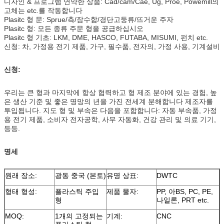
디자인 & 프로그램 연약한 상품: Cad/cam/Cae, Ug, Proe, Powemill의
고체는 etc.를 작동합니다
Plasitc 형 문: Sprue/측/잠수함/경단고둥류/뜨거운 주자
Plasitc 형: 모든 종류 주문 형을 공급하십시오
Plasitc 형 기초: LKM, DME, HASCO, FUTABA, MISUMI, 펀치 etc.
신청: 차, 가정용 전기 제품, 가구, 필수품, 전자의, 가정 사용, 기계설비
신청:
우리는 큰 형과 마지막에 항상 협력하고 형 제조 분야에 있는 경험, 높
은 생산 기준 및 좋은 명망의 년을 가진 전세계 분해합니다 제조자를
투입됩니다. 지도 형 및 부속은 다음을 포함합니다: 자동 부속품, 가정
용 전기 제품, 소비자 전자공학, 사무 자동화, 건강 관리 및 의료 기기,
등등.
명세
원래 장소:
광동 중국 (본토)
유명 상표:
DWTC
형태 형성:
플라스틱 주입
제품 물자:
PP, 아BS, PC, PE,
형
나일론, PRT etc.
MOQ:
1개의 고정되는
기계:
CNC