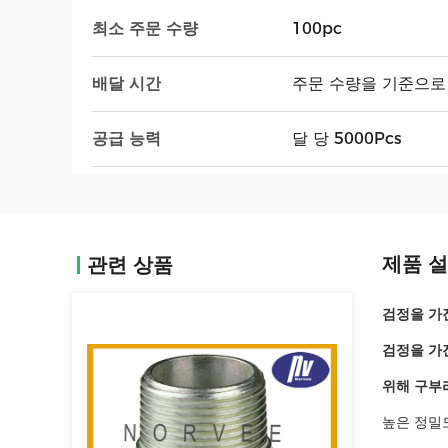
최소 주문 수량
100pc
배달 시간
주문 수량을 기준으로 
공급 능력
달 당 5000Pcs
제품 
관련 상품
검정을 가
검정을 가진
위해 구부
높은 정밀도: