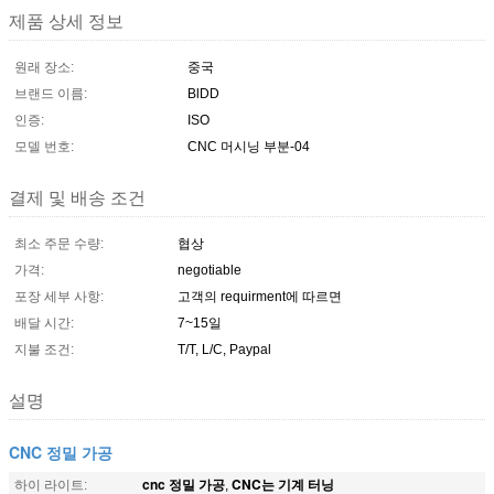
제품 상세 정보
원래 장소:
중국
브랜드 이름:
BlDD
인증:
ISO
모델 번호:
CNC 머시닝 부분-04
결제 및 배송 조건
최소 주문 수량:
협상
가격:
negotiable
포장 세부 사항:
고객의 requirment에 따르면
배달 시간:
7~15일
지불 조건:
T/T, L/C, Paypal
설명
CNC 정밀 가공
cnc 정밀 가공
CNC는 기계 터닝
하이 라이트:
,