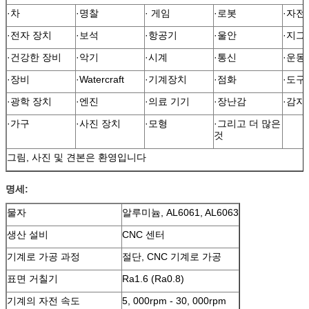
·차
·명찰
· 게임
·로봇
·자전
·전자 장치
·보석
·항공기
·울안
·지그
·건강한 장비
·악기
·시계
·통신
·운동
·장비
·Watercraft
·기계장치
·점화
·도구
·광학 장치
·엔진
·의료 기기
·장난감
·감지
·가구
·사진 장치
·모형
·그리고 더 많은
것
그림, 사진 및 견본은 환영입니다
명세:
물자
알루미늄, AL6061, AL6063
생산 설비
CNC 센터
기계로 가공 과정
절단, CNC 기계로 가공
표면 거칠기
Ra1.6 (Ra0.8)
기계의 자전 속도
5, 000rpm - 30, 000rpm