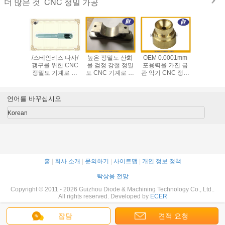
CNC 정밀 가공
더 많은 것
 CNC 기
/스테인리스 나사/
높은 정밀도 산화
OEM 0.0001mm
의료 기기
공 센터,
갱구를 위한 CNC
물 검정 강철 정밀
포용력을 가진 금
리스는 부
밀도 기계
정밀도 기계로 가
도 CNC 기계로 가
관 악기 CNC 정밀
정밀도 기
 서비스
공 부속을 위조하
공 서비스
도 기계로 가공 부
공 부속을
는 던지는 것은/도
속
니
망합니다
언어를 바꾸십시오
Korean
홈
|
회사 소개
|
문의하기
|
사이트맵
|
개인 정보 정책
탁상용 전망
Copyright © 2011 - 2026 Guizhou Diode & Machining Technology Co., Ltd..
All rights reserved. Developed by
ECER
잡담
견적 요청