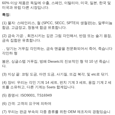
60% 이상 제품은 독일에 수출, 스페인, 이탈리아, 미국, 일본, 한국 및
미국과 유럽 다른 시장입니다.
특징:
(1) 물자: 스테인리스, 철 (SPCC, SECC, SPTE의 생철판)는, 알루미늄
합금, 고급장교, 청동색 합금 유효합니다.
(2) 금속 가공: , 회전시키는 깊은 그림 각인해서, 반점 또는 솔기 용접,
금속 집합은 유효합니다.
. , 당기는 거푸집 각인하는, 금속 맨끝을 전문화되어서 죽어, 죽습니다
각인하 형
봄은, 싱글스텝 거푸집, 방패 Diesetc의 진보적인 형 약 10 년 죽습니
다.
(3) 지상 끝: 코팅 도금, 아연 도금, 사기질, 뜨겁 복각, 및 etc로 닦기.
(4) 장비: 우리는 각인 기계 14 세트, 펀치 기계 3 세트, 용접 기계 2 세
트를 소유하고, 다른 기계는 5sets 합계입니다.
(5) 증명서: ISO9001, TS16949
(6) 간격: 고객의 요구에 의하여
(7) 우리는 판금 부속의 각종 종류를 위한 OEM 제조자의 경험있습니