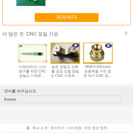
계속하다
CNC 정밀 가공
더 많은 것
 CNC 기
/스테인리스 나사/
높은 정밀도 산화
OEM 0.0001mm
의료 기기
공 센터,
갱구를 위한 CNC
물 검정 강철 정밀
포용력을 가진 금
리스는 부
밀도 기계
정밀도 기계로 가
도 CNC 기계로 가
관 악기 CNC 정밀
정밀도 기
 서비스
공 부속을 위조하
공 서비스
도 기계로 가공 부
공 부속을
는 던지는 것은/도
속
니
망합니다
언어를 바꾸십시오
Korean
홈
|
회사 소개
|
문의하기
|
사이트맵
|
개인 정보 정책