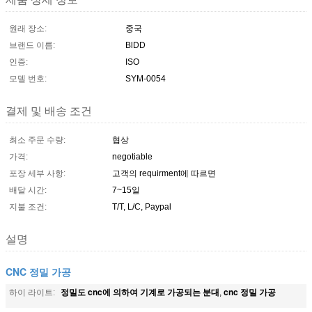
원래 장소:
중국
브랜드 이름:
BlDD
인증:
ISO
모델 번호:
SYM-0054
결제 및 배송 조건
최소 주문 수량:
협상
가격:
negotiable
포장 세부 사항:
고객의 requirment에 따르면
배달 시간:
7~15일
지불 조건:
T/T, L/C, Paypal
설명
CNC 정밀 가공
정밀도 cnc에 의하여 기계로 가공되는 분대
cnc 정밀 가공
하이 라이트:
,