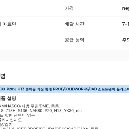
가격
ne
배달 시간
t에 따르면
7~
공급 능력
주당
설명
AK80, P20의 H13 중핵을 가진 형에 PROE/SOLIDWORKS/CAD 소프트웨어 플라스
제품 설명
KM/HASCO/지방 주민/DME, 등등.
, 718H, S136, NAK80, P20, H13, YK30, etc.
란드어/반 광택이 없는
 골라내십시오
운/감기