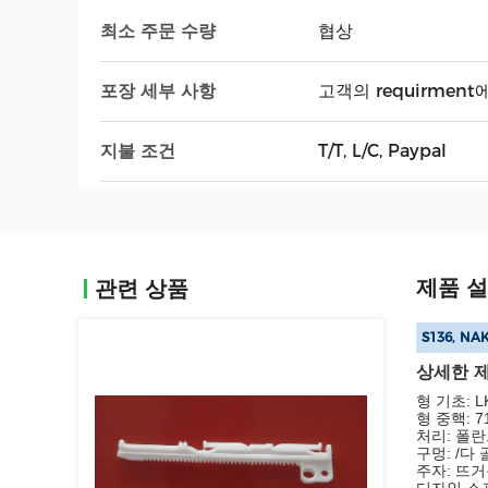
최소 주문 수량
협상
포장 세부 사항
고객의 requirmen
지불 조건
T/T, L/C, Paypal
제품 
관련 상품
S136, N
상세한 
형 기초: L
형 중핵: 718
처리: 폴
구멍: /다
주자: 뜨거