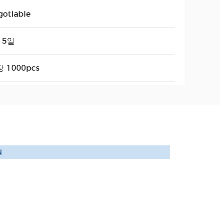
gotiable
15일
 1000pcs
틱