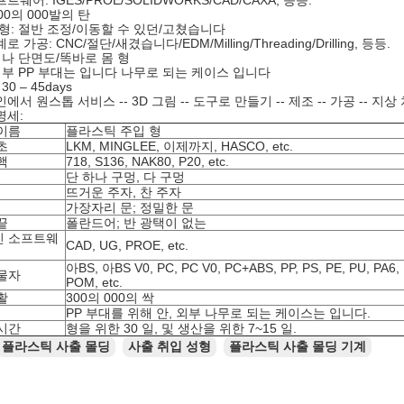
웨어: IGES/PROE/SOLIDWORKS/CAD/CAXA, 등등.
00의 000발의 탄
형: 절반 조정/이동할 수 있던/고쳤습니다
 가공: CNC/절단/새겼습니다/EDM/Milling/Threading/Drilling, 등등.
 나 단면도/똑바로 몸 형
외부 PP 부대는 입니다 나무로 되는 케이스 입니다
0 – 45days
서 원스톱 서비스 -- 3D 그림 -- 도구로 만들기 -- 제조 -- 가공 -- 지상 
명세:
이름
플라스틱 주입 형
초
LKM, MINGLEE, 이제까지, HASCO, etc.
핵
718, S136, NAK80, P20, etc.
단 하나 구멍, 다 구멍
뜨거운 주자, 찬 주자
가장자리 문; 정밀한 문
끝
폴란드어; 반 광택이 없는
인 소프트웨
CAD, UG, PROE, etc.
아BS, 아BS V0, PC, PC V0, PC+ABS, PP, PS, PE, PU, PA6
물자
POM, etc.
활
300의 000의 싹
PP 부대를 위해 안, 외부 나무로 되는 케이스는 입니다.
시간
형을 위한 30 일, 및 생산을 위한 7~15 일.
플라스틱 사출 몰딩
사출 취입 성형
플라스틱 사출 몰딩 기계