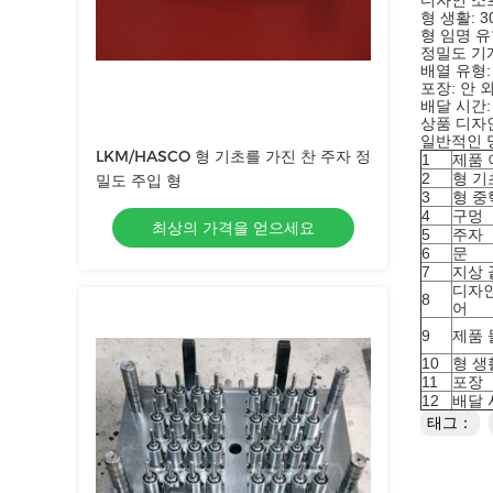
디자인 소프트
형 생활: 3
형 임명 유
정밀도 기계로
배열 유형:
포장: 안 
배달 시간: 3
상품 디자인에
일반적인 
LKM/HASCO 형 기초를 가진 찬 주자 정
1
제품 
2
형 기
밀도 주입 형
3
형 중
4
구멍
최상의 가격을 얻으세요
5
주자
6
문
7
지상 
디자
8
어
9
제품 
10
형 생
11
포장
12
배달 
태그：