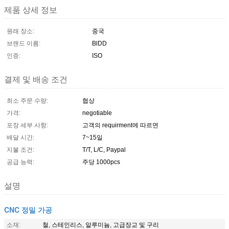
제품 상세 정보
원래 장소:
중국
브랜드 이름:
BlDD
인증:
ISO
결제 및 배송 조건
최소 주문 수량:
협상
가격:
negotiable
포장 세부 사항:
고객의 requirment에 따르면
배달 시간:
7~15일
지불 조건:
T/T, L/C, Paypal
공급 능력:
주당 1000pcs
설명
CNC 정밀 가공
소재:
철, 스테인리스, 알루미늄, 고급장교 및 구리