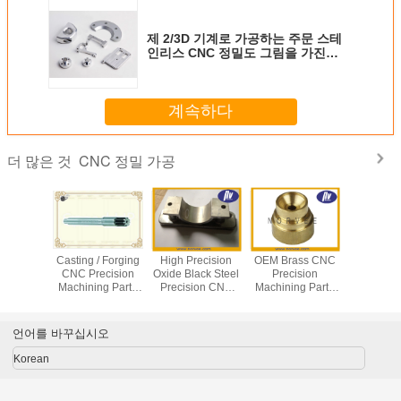
제 2/3D 기계로 가공하는 주문 스테
인리스 CNC 정밀도 그림을 가진
CNC 기계로 가공 장식새김을
계속하다
CNC 정밀 가공
더 많은 것
arts CNC
Casting / Forging
High Precision
OEM Brass CNC
Medi
g Center
CNC Precision
Oxide Black Steel
Precision
Equip
recision
Machining Parts
Precision CNC
Machining Parts
Stainless
g service
for Stainless Steel
Machining
With 0.0001mm
Turned P
Screw / Shaft /
Services
Tolerance
CNC Pre
Bolt
Machining
언어를 바꾸십시오
Korean