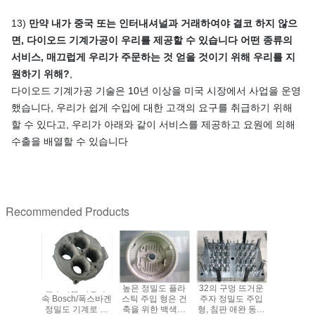
13)
만약 내가 중국 또는 인터내셔널과 거래하여야 결코 하지 않으
면, 다이오드 기계가공이 우리를 제공할 수 있습니다 어떤 종류의
서비스, 매끄럽게 우리가 주문하는 것 얻을 것이기 위해 우리를 지
원하기 위해?
,
다이오드 기계가공 기술은 10년 이상을 미국 시장에서 사업을 운영
했습니다, 우리가 쉽게 수입에 대한 고객의 요구를 취급하기 위해
할 수 있다고, 우리가 아래와 같이 서비스를 제공하고 요원에 의해
수출을 배열할 수 있습니다
Recommended Products
자 제품을
알루미늄 자동 부
높은 정밀도 플라
32의 구멍 뜨거운
알루미늄 
택이 있는
속 Bosch/폭스바겐
스틱 주입 형은 건
주자 정밀도 주입
싱크는 부
문 사출 성
정밀도 기계로 가
축을 위한 백색을
형, 침판 애완 동물
를 위한 