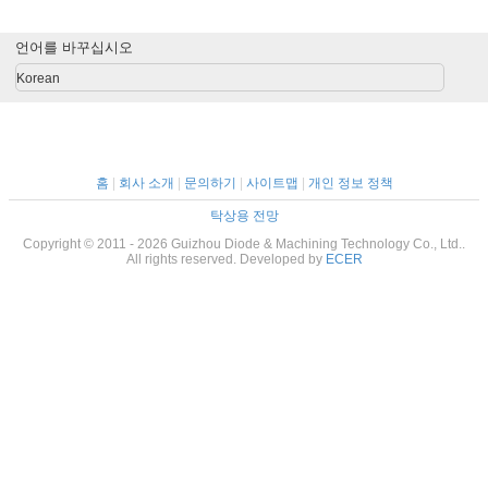
형
공은 주물 죽습니
분해합니다
은 형을 실행합니
속 공기 
다
다
습니
언어를 바꾸십시오
Korean
홈
|
회사 소개
|
문의하기
|
사이트맵
|
개인 정보 정책
탁상용 전망
Copyright © 2011 - 2026 Guizhou Diode & Machining Technology Co., Ltd..
All rights reserved. Developed by
ECER